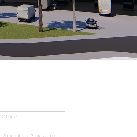
122,00m²
s, 3 megalojas, 3 lojas âncoras,