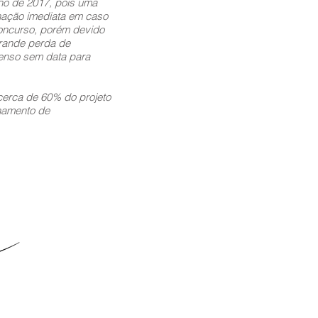
lho de 2017, pois uma
nação imediata em caso
oncurso, porém devido
grande perda de
penso sem data para
 cerca de 60% do projeto
onamento de