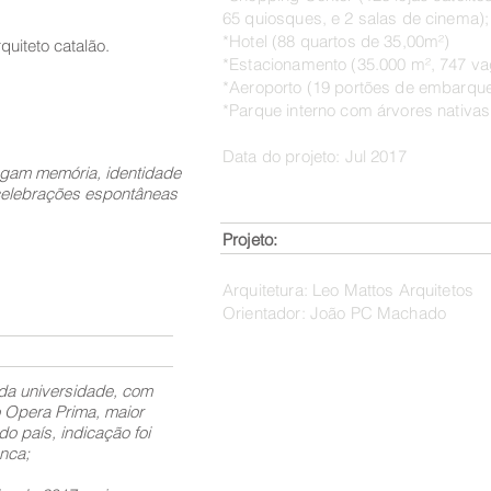
65 quiosques, e 2 salas de cinema);
*Hotel (88 quartos de 35,00m²)
uiteto catalão.
*Estacionamento (35.000 m², 747 va
*Aeroporto (19 portões de embarqu
*Parque interno com árvores nativa
Data do projeto: Jul 2017
egam memória, identidade
celebrações espontâneas
Projeto:
Arquitetura: Leo Mattos Arquitetos
Orientador: João PC Mac
 da universidade, com
 Opera Prima, maior
do país, indicação foi
nca;