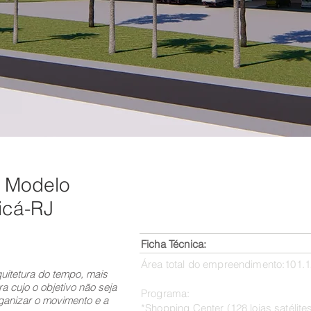
o Modelo
icá-RJ
Ficha Técnica:
Área total do empreendimento:101.
uitetura do tempo, mais
 cujo o objetivo não seja
Programa:
ganizar o movimento e a
*Shopping Center (128 lojas satélite