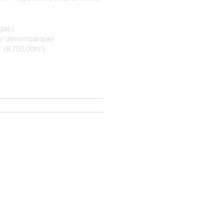
gas)
e/ desembarque)
s (8.750,00m²)
hado